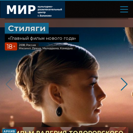
Стиляги
«Главный фильм нового года»
18
2008, Россия
+
Мюзикл, Драма, Мелодрама, Комедия
АРХИВ