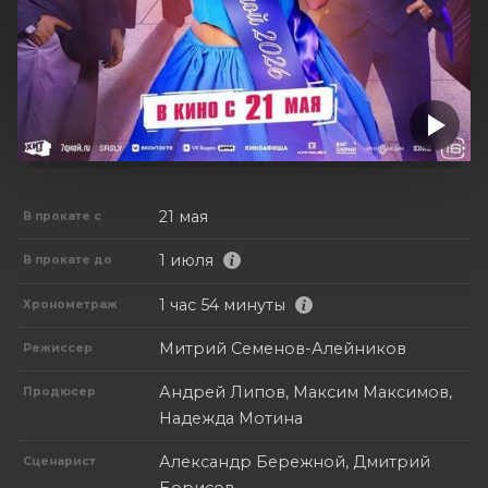
21 мая
В прокате с
1 июля
В прокате до
1 час 54 минуты
Хронометраж
Митрий Семенов-Алейников
Режиссер
Андрей Липов, Максим Максимов,
Продюсер
Надежда Мотина
Александр Бережной, Дмитрий
Сценарист