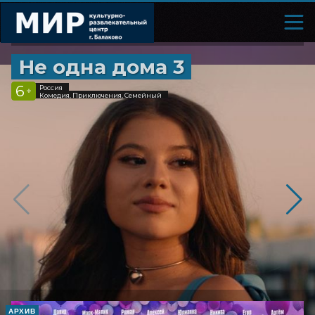
Не одна дома 3
6
Россия
+
Комедия, Приключения, Семейный
АРХИВ