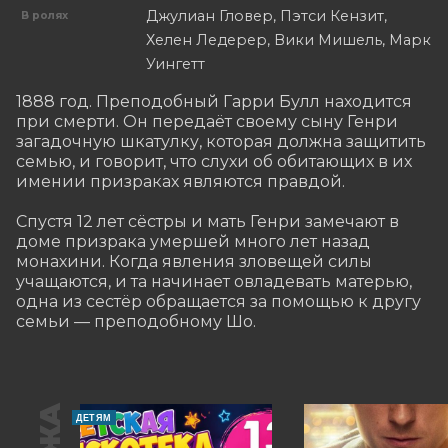
Джулиан Гловер, Пэтси Кензит,
В ролях
Хелен Ледерер, Вики Мишель, Марк
Уингетт
1888 год. Преподобный Гарри Булл находится 
при смерти. Он передаёт своему сыну Генри 
загадочную шкатулку, которая должна защитить 
семью, и говорит, что слухи об обитающих в их 
имении призраках являются правдой.

Спустя 12 лет сёстры и мать Генри замечают в 
доме призрака умершей много лет назад 
монахини. Когда явления зловещей силы 
учащаются, и та начинает овладевать матерью, 
одна из сестёр обращается за помощью к другу 
семьи — преподобному Шо.
ДЕТЯМ