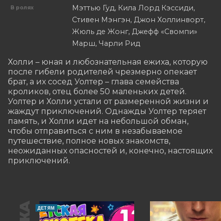
Мэттью Гуд, Кила Лорд Кэссиди,
В ролях
Стивен Мэнгэн, Джон Холлинворт,
Жюль де Жонг, Джефф «Свомпи»
Марш, Чарли Рид
Холли – юная и любознательная ежиха, которую 
после гибели родителей чрезмерно опекает 
брат, а их сосед Уолтер – глава семейства 
кроликов, отец более 50 маленьких детей. 
Уолтер и Холли устали от размеренной жизни и 
жаждут приключений. Однажды Уолтер теряет 
память, и Холли идет на небольшой обман, 
чтобы отправиться с ним в незабываемое 
путешествие, полное новых знакомств, 
неожиданных опасностей и, конечно, настоящих 
приключений.
ДЕТЯМ