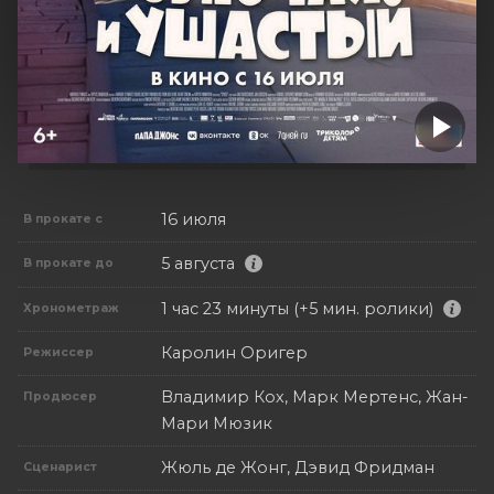
16 июля
В прокате с
5 августа
В прокате до
1 час 23 минуты (+5 мин. ролики)
Хронометраж
Каролин Оригер
Режиссер
Владимир Кох, Марк Мертенс, Жан-
Продюсер
Мари Мюзик
Жюль де Жонг, Дэвид Фридман
Сценарист