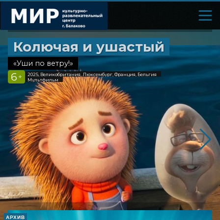
Колючая и ушастый
«Уши по ветру!»
6
2025, Великобритания, Люксембург, Франция, Бельгия
+
Мультфильм
АРХИВ