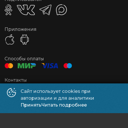
Приложения
Способы оплаты
Контакты
Администратор
+7 937 147-64-54
Сайт использует cookies при
Касса
+7 845 339-30-44
авторизации и для аналитики
Эл. почта
kinoteatrmir@mail.ru
Принять
Читать подробнее
ООО "Новый Мир"
©
2019-
2026
Powered by
p24.app