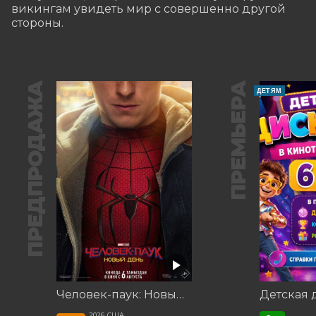
викингам увидеть мир с совершенно другой 
стороны.
ПРЕДПРОДАЖА
ПРЕМЬЕРА
ДЕТЯМ
Человек-паук: Новый день
Детская 
2026, США