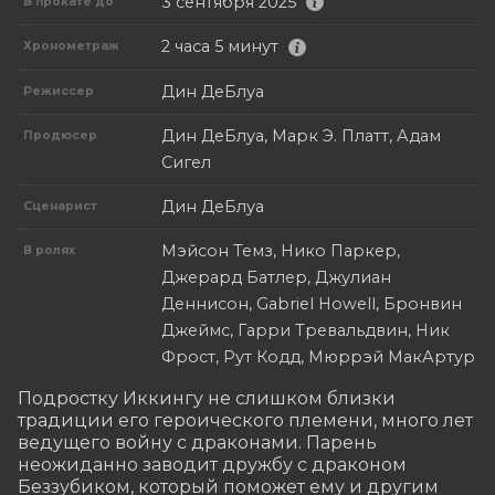
3 сентября 2025
В прокате до
2 часа 5 минут
Хронометраж
Дин ДеБлуа
Режиссер
Дин ДеБлуа, Марк Э. Платт, Адам
Продюсер
Сигел
Дин ДеБлуа
Сценарист
Мэйсон Темз, Нико Паркер,
В ролях
Джерард Батлер, Джулиан
Деннисон, Gabriel Howell, Бронвин
Джеймс, Гарри Тревальдвин, Ник
Фрост, Рут Кодд, Мюррэй МакАртур
Подростку Иккингу не слишком близки 
традиции его героического племени, много лет 
ведущего войну с драконами. Парень 
неожиданно заводит дружбу с драконом 
Беззубиком, который поможет ему и другим 