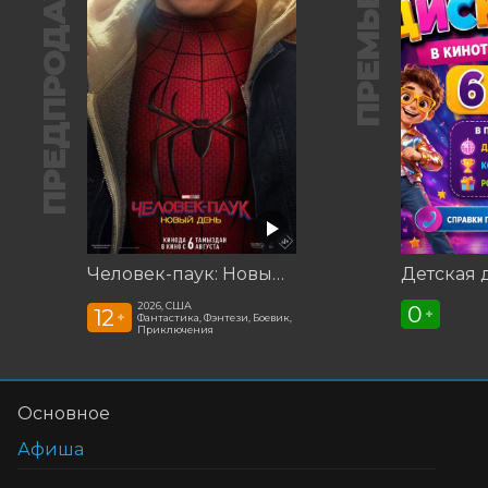
ПРЕДПРОДАЖА
ПРЕМЬЕРА
Человек-паук: Новый день
Детская 
2026, США
0
12
+
+
Фантастика, Фэнтези, Боевик,
Приключения
Основное
Афиша