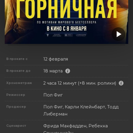
12 февраля
В прокате с
18 марта
В прокате до
2 часа 12 минут (+8 мин. ролики)
Хронометраж
Пол Фиг
Режиссер
Пол Фиг, Карли Клейнбарт, Тодд
Продюсер
Либерман
Фрида Макфадден, Ребекка
Сценарист