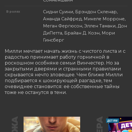
Сонненшайн
Сидни Суини, Брэндон Скленар,
В ролях
Аманда Сайфред, Микеле Морроне,
Меган Фергюсон, Эллен Тамаки, Дон
ДиПетта, Брайан Д. Коэн, Мори
Гинсберг
Милли мечтает начать жизнь с чистого листа и с 
радостью принимает работу горничной в 
роскошном особняке семьи Винчестер. Но за 
закрытыми дверями и странными правилами 
скрывается нечто зловещее. Чем ближе Милли 
подбирается к шокирующей разгадке, тем 
очевиднее становится: её собственные тайны 
тоже не останутся в тени.
ДЕТЯМ