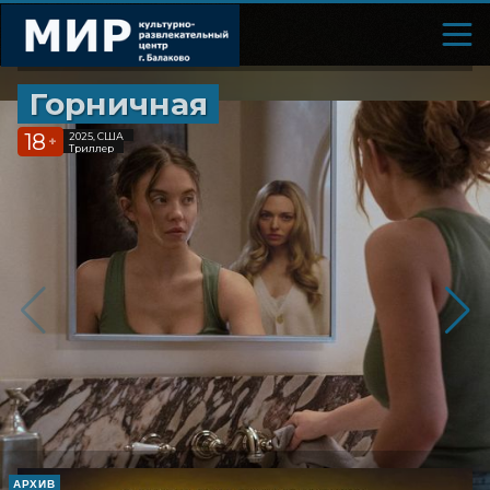
Горничная
18
2025, США
+
Триллер
АРХИВ