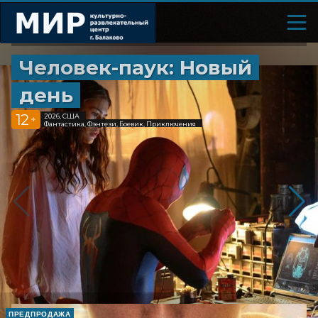
Человек-паук: Новый
день
12
2026, США
+
Фантастика, Фэнтези, Боевик, Приключения
ПРЕДПРОДАЖА