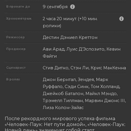
9 сентября
В прокате до
2 часа 20 минут (+10 мин.
Хронометраж
ролики)
Дестин Дэниел Креттон
Режиссер
Ави Арад, Луис Д’Эспозито, Кевин
Продюсер
Файги
Стив Дитко, Стэн Ли, Крис МакКенна
Сценарист
Джон Бернтал, Зендея, Марк
В ролях
Руффало, Сэди Синк, Том Холланд,
Джейкоб Баталон, Майкл Мэндо,
Трэмелл Тиллман, Марвин Джонс III,
Лиза Колон-Зайас
После рекордного мирового успеха фильма 
«Человек-Паук: Нет пути домой», «Человек-Паук: 
Новый день» знаменует собой старт 